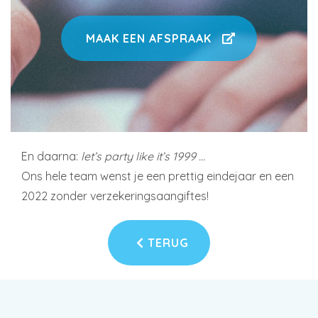
MAAK EEN AFSPRAAK
En daarna:
let’s party like it’s 1999 …
Ons hele team wenst je een prettig eindejaar en een
2022 zonder verzekeringsaangiftes!
TERUG