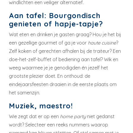
windlichten een veiliger alternatief.
Aan tafel: Bourgondisch
genieten of hapje-tapje?
Wat eten en drinken je gasten graag? Hou je het bij
een gezellige gourmet of ga je voor
haute cuisine
?
Zelf koken of gerechten afhalen bij de traiteur? Een
doe-het-zelf-buffet of bediening aan tafel? Wik en
weeg waarmee je je genodigden én jezelf het
grootste plezier doet. En onthoud: de
eindejaarsfeesten draaien in de eerste plaats om
het samenzijn.
Muziek, maestro!
Wie zegt dat er op een
home party
niet gedanst
wordt? Selecteer een reeks nummers waarop
niemand kan blijven stilzitten. Of stel samen met je