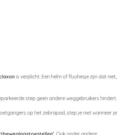
 claxon
is verplicht. Een helm of fluohesje zijn dat niet,
geparkeerde step geen andere weggebruikers hindert.
voetgangers op het zebrapad, step je niet wanneer je
rtbewegingstoestellen’
. Ook onder andere