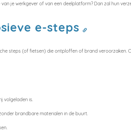
tje van je werkgever of van een deelplatform? Dan zal hun ver
losieve e-steps
ische steps (of fietsen) die ontploffen of brand veroorzaken.
j volgeladen is.
zonder brandbare materialen in de buurt.
ken.