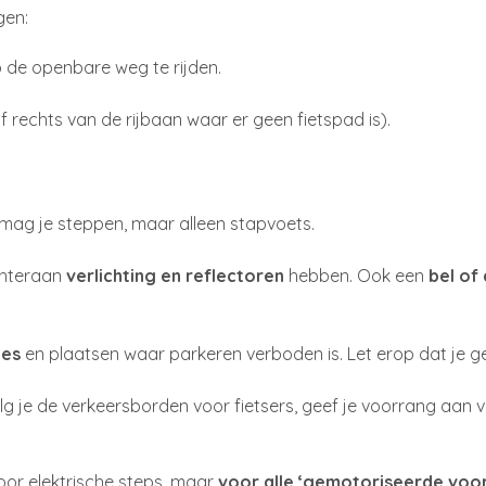
gen:
 de openbare weg te rijden.
of rechts van de rijbaan waar er geen fietspad is).
 mag je steppen, maar alleen stapvoets.
chteraan
verlichting en reflectoren
hebben. Ook een
bel of
nes
en plaatsen waar parkeren verboden is. Let erop dat je 
g je de verkeersborden voor fietsers, geef je voorrang aan 
voor elektrische steps, maar
voor alle ‘gemotoriseerde voo