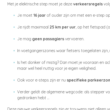
Met je elektrische step moet je deze
verkeersregels
vol
Je moet
16 jaar
of ouder zijn om met een e-step op
Je rijdt maximaal
25 km per uur
, op het fietspad (
Je mag
geen passagiers
vervoeren.
In voetgangerszones waar fietsers toegelaten zijn,
Is het donker of mistig? Dan moet je vooraan en a
maar wel heel nuttig voor je eigen veiligheid.
Ook voor e-steps zijn er nu
specifieke parkeerzo
Verder geldt de algemene wegcode: als stepper vol
gedronken hebt …
Deze nieuwe verkeersregels zijn er trouwens niet alleen 