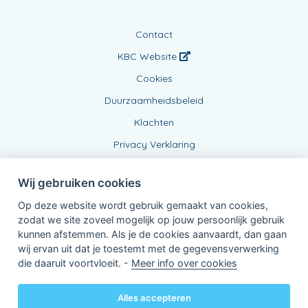
Contact
KBC Website
Cookies
Duurzaamheidsbeleid
Klachten
Privacy Verklaring
Wij gebruiken cookies
Op deze website wordt gebruik gemaakt van cookies,
zodat we site zoveel mogelijk op jouw persoonlijk gebruik
kunnen afstemmen. Als je de cookies aanvaardt, dan gaan
wij ervan uit dat je toestemt met de gegevensverwerking
Verbonden Agent, BE0472698222
die daaruit voortvloeit. -
Meer info over cookies
van KBC Verzekeringen nv
Professor Roger Van Overstraetenplein 2
3000 Leuven - Belgie
Alles accepteren
BTW BE 0403.552.563 - RPR Leuven