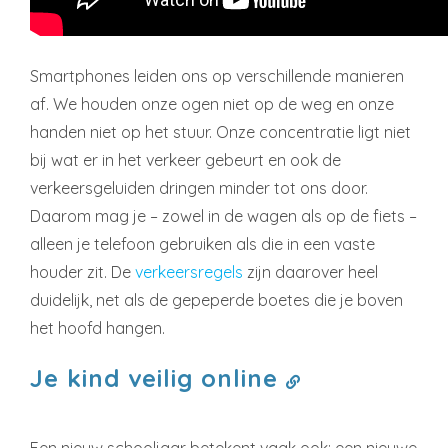
Smartphones leiden ons op verschillende manieren
af. We houden onze ogen niet op de weg en onze
handen niet op het stuur. Onze concentratie ligt niet
bij wat er in het verkeer gebeurt en ook de
verkeersgeluiden dringen minder tot ons door.
Daarom mag je – zowel in de wagen als op de fiets –
alleen je telefoon gebruiken als die in een vaste
houder zit. De
verkeersregels
zijn daarover heel
duidelijk, net als de gepeperde boetes die je boven
het hoofd hangen.
Je kind veilig online