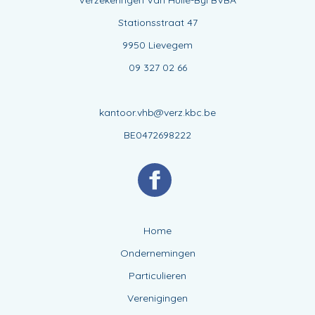
Verzekeringen Van Hulle-Byl BVBA
Stationsstraat 47
9950 Lievegem
09 327 02 66
kantoor.vhb@verz.kbc.be
BE0472698222
Home
Ondernemingen
Particulieren
Verenigingen