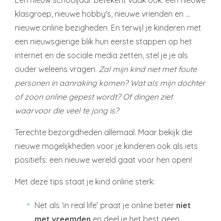
Een nieuw schooljaar betekent vaak ook: een nieuwe
klasgroep, nieuwe hobby's, nieuwe vrienden en …
nieuwe online bezigheden. En terwijl je kinderen met
een nieuwsgierige blik hun eerste stappen op het
internet en de sociale media zetten, stel je je als
ouder weleens vragen.
Zal mijn kind niet met foute
personen in aanraking komen? Wat als mijn dochter
of zoon online gepest wordt? Of dingen ziet
waarvoor die veel te jong is?
Terechte bezorgdheden allemaal. Maar bekijk die
nieuwe mogelijkheden voor je kinderen ook als iets
positiefs: een nieuwe wereld gaat voor hen open!
Met deze tips staat je kind online sterk:
Net als ‘in real life’ praat je online beter
niet
met vreemden
en deel je het best geen