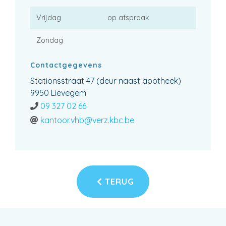
Vrijdag
op afspraak
Zondag
Contactgegevens
Stationsstraat 47 (deur naast apotheek)
9950 Lievegem
09 327 02 66
kantoor.vhb@verz.kbc.be
TERUG